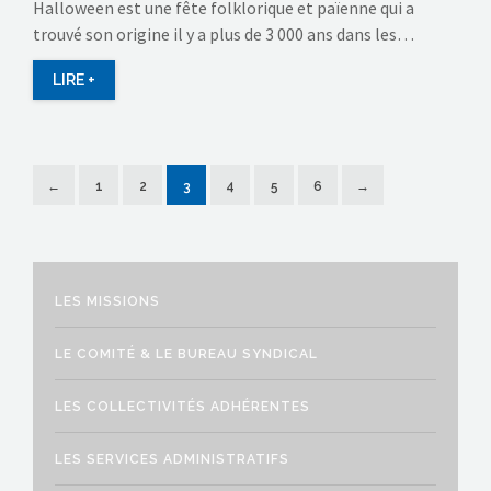
Halloween est une fête folklorique et païenne qui a
trouvé son origine il y a plus de 3 000 ans dans les…
LIRE +
←
1
2
3
4
5
6
→
LES MISSIONS
LE COMITÉ & LE BUREAU SYNDICAL
LES COLLECTIVITÉS ADHÉRENTES
LES SERVICES ADMINISTRATIFS