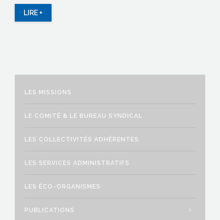
LIRE +
LES MISSIONS
LE COMITÉ & LE BUREAU SYNDICAL
LES COLLECTIVITÉS ADHÉRENTES
LES SERVICES ADMINISTRATIFS
LES ÉCO-ORGANISMES
PUBLICATIONS